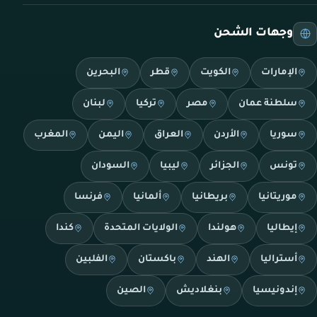
وجهات الشحن
الإمارات
الكويت
قطر
البحرين
سلطنة عمان
مصر
تركيا
لبنان
سوريا
الأردن
العراق
اليمن
المغرب
تونس
الجزائر
ليبيا
السودان
موريتانيا
بريطانيا
ألمانيا
فرنسا
إيطاليا
هولندا
الولايات المتحدة
كندا
أستراليا
الهند
باكستان
الفلبين
إندونيسيا
بنغلاديش
الصين