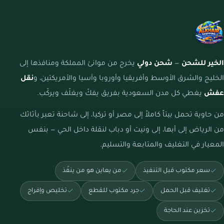
الخير للشحن
—
شحن دولي
يخرج من موانئ المملكة ومنافذها إلى
الخليج والشرق الأوسط وأفريقيا وأوروبا وآسيا والأمريكتين، و
نقل
عفش
يغطي كل مدن السعودية بفريق يفكّ ويغلّف ويركّب.
من حاوية تحمل بيتاً كاملاً إلى مصر أو تركيا، إلى شاحنة تعبر بأثاثك
من الرياض إلى أبها، إلى ونيت أو دباب لنقلة داخل الحي — بنفس
المعيار في التغليف والمتابعة والتسليم.
سعر مكتوب قبل التنفيذ
من يعاين هو من ينفّذ
تغليف قبل الحمل
جرد مكتوب للقطع
تخليص وإفراج
تخزين عند الحاجة