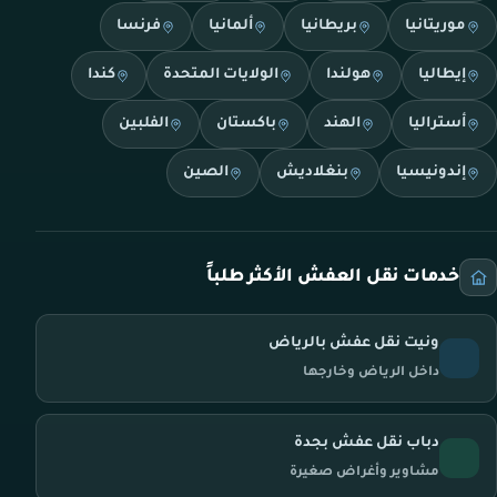
موريتانيا
بريطانيا
ألمانيا
فرنسا
إيطاليا
هولندا
الولايات المتحدة
كندا
أستراليا
الهند
باكستان
الفلبين
إندونيسيا
بنغلاديش
الصين
خدمات نقل العفش الأكثر طلباً
ونيت نقل عفش بالرياض
داخل الرياض وخارجها
دباب نقل عفش بجدة
مشاوير وأغراض صغيرة