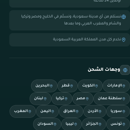
أونلاين 24 ساعة
نستلم من أي مدينة سعودية، ونسلّم في الخليج ومصر وتركيا
والشام والمغرب العربي وما بعدها
نخدم كل مدن المملكة العربية السعودية
وجهات الشحن
الإمارات
الكويت
قطر
البحرين
سلطنة عمان
مصر
تركيا
لبنان
سوريا
الأردن
العراق
اليمن
المغرب
تونس
الجزائر
ليبيا
السودان