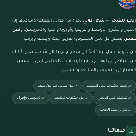
الخير للشحن
—
شحن دولي
يخرج من موانئ المملكة ومنافذها إلى
الخليج والشرق الأوسط وأفريقيا وأوروبا وآسيا والأمريكتين، و
نقل
عفش
يغطي كل مدن السعودية بفريق يفكّ ويغلّف ويركّب.
من حاوية تحمل بيتاً كاملاً إلى مصر أو تركيا، إلى شاحنة تعبر بأثاثك
من الرياض إلى أبها، إلى ونيت أو دباب لنقلة داخل الحي — بنفس
المعيار في التغليف والمتابعة والتسليم.
سعر مكتوب قبل التنفيذ
من يعاين هو من ينفّذ
تغليف قبل الحمل
جرد مكتوب للقطع
تخليص وإفراج
تخزين عند الحاجة
خدماتنا