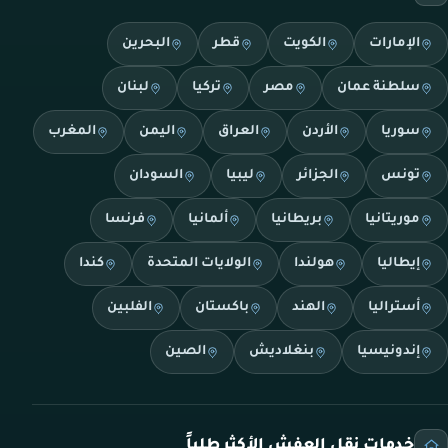
الإمارات
الكويت
قطر
البحرين
سلطنة عمان
مصر
تركيا
لبنان
سوريا
الأردن
العراق
اليمن
المغرب
تونس
الجزائر
ليبيا
السودان
موريتانيا
بريطانيا
ألمانيا
فرنسا
إيطاليا
هولندا
الولايات المتحدة
كندا
أستراليا
الهند
باكستان
الفلبين
إندونيسيا
بنغلاديش
الصين
خدمات نقل العفش الأكثر طلباً