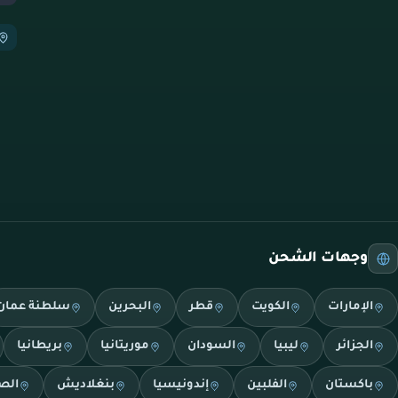
وجهات الشحن
الإمارات
الكويت
قطر
البحرين
سلطنة عمان
الجزائر
ليبيا
السودان
موريتانيا
بريطانيا
باكستان
الفلبين
إندونيسيا
بنغلاديش
الص