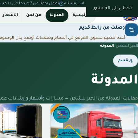
نستلم من بيتك ونسلّم على باب المستلم
نعمل يومياً من 7 صباحاً حتى 11 مساءً
تخطي إلى المحتوى
الرئيسية
المدونة
من نحن
الأسعار
وصلت من رابط قديم
أعدنا تنظيم محتوى الموقع في أقسام وصفحات أوضح بدل الوسوم المت
الخير للشحن
/
المدونة
قسم
المدونة
مقالات المدونة من الخير للشحن — مسارات وأسعار وإرشادات عمل