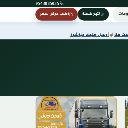
0543085035
ومات
تتبع شحنة
اطلب عرض سعر
حث هنا
أو
أرسل طلبك مباشرة
.