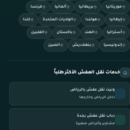
موريتانيا
بريطانيا
ألمانيا
فرنسا
إيطاليا
هولندا
الولايات المتحدة
كندا
أستراليا
الهند
باكستان
الفلبين
إندونيسيا
بنغلاديش
الصين
خدمات نقل العفش الأكثر طلباً
ونيت نقل عفش بالرياض
داخل الرياض وخارجها
دباب نقل عفش بجدة
مشاوير وأغراض صغيرة