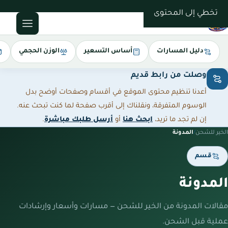
0543085035
تخطي إلى المحتوى
دليل المسارات
أساس التسعير
الوزن الحجمي
وصلت من رابط قديم
أعدنا تنظيم محتوى الموقع في أقسام وصفحات أوضح بدل
الوسوم المتفرقة، ونقلناك إلى أقرب صفحة لما كنت تبحث عنه.
إن لم تجد ما تريد،
ابحث هنا
أو
أرسل طلبك مباشرة
.
الخير للشحن
/
المدونة
قسم
المدونة
مقالات المدونة من الخير للشحن — مسارات وأسعار وإرشادات
عملية قبل الشحن.