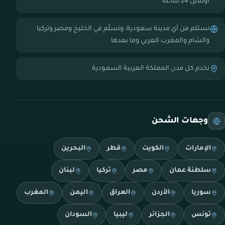
أونلاين 24 ساعة
نستلم من أي مدينة سعودية، ونسلّم في الخليج ومصر وتركيا
والشام والمغرب العربي وما بعدها
نخدم كل مدن المملكة العربية السعودية
وجهات الشحن
الإمارات
الكويت
قطر
البحرين
سلطنة عمان
مصر
تركيا
لبنان
سوريا
الأردن
العراق
اليمن
المغرب
تونس
الجزائر
ليبيا
السودان