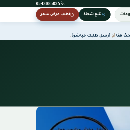
0543085035
ومات
تتبع شحنة
اطلب عرض سعر
حث هنا
أو
أرسل طلبك مباشرة
.