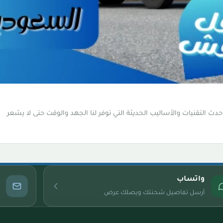
دث التقنيات والأساليب الحديثة التي توفر لنا الجهد والوقت حتى لا يشعر
واتساب
أرسل تفاصيل شحنتك ويصلك عرض