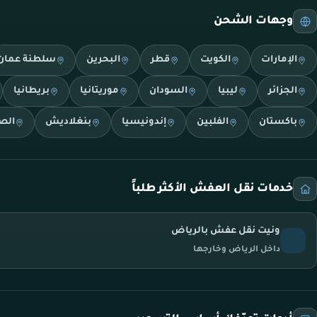
وجهات الشحن
الإمارات
الكويت
قطر
البحرين
سلطنة عمان
الجزائر
ليبيا
السودان
موريتانيا
بريطانيا
باكستان
الفلبين
إندونيسيا
بنغلاديش
الص
خدمات نقل العفش الأكثر طلباً
ونيت نقل عفش بالرياض
داخل الرياض وخارجها