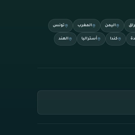
راق
اليمن
المغرب
تونس
دة
كندا
أستراليا
الهند