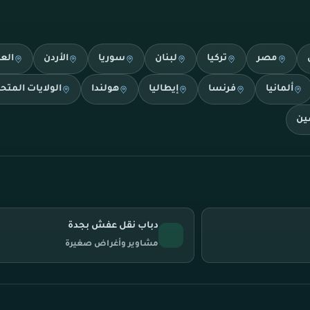
مصر
تركيا
لبنان
سوريا
الأردن
الع
ألمانيا
فرنسا
إيطاليا
هولندا
الولايات المتح
ين
دباب نقل عفش بجدة
مشاوير وأغراض صغيرة