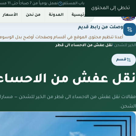
نستلم من بيتك ونسلّم على باب المستلم
نعمل يومياً من 7 صباحاً حتى 11 مساءً
تخطي إلى المحتوى
الرئيسية
المدونة
من نحن
الأسعار
وصلت من رابط قديم
أعدنا تنظيم محتوى الموقع في أقسام وصفحات أوضح بدل الوسوم المت
الخير للشحن
/
نقل عفش من الاحساء الى قطر
قسم
نقل عفش من الاحساء 
مقالات نقل عفش من الاحساء الى قطر من الخير للشحن — مسارات
الشحن.