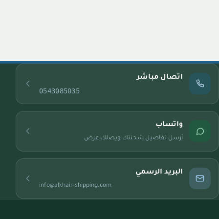
اتصال مباشر
0543085035
واتساب
أرسل تفاصيل شحنتك ويصلك عرض
البريد الرسمي
info@alkhair-shipping.com