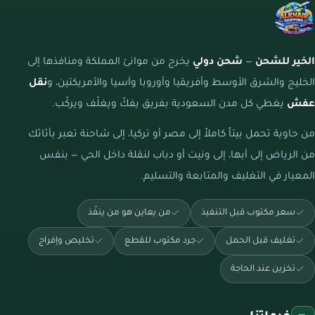
الخير للشحن
—
شحن دولي
يخرج من موانئ المملكة ومنافذها إلى
الخليج والشرق الأوسط وأفريقيا وأوروبا وآسيا والأمريكتين، و
نقل
عفش
يغطي كل مدن السعودية بفريق يفكّ ويغلّف ويركّب.
من حاوية تحمل بيتاً كاملاً إلى مصر أو تركيا، إلى شاحنة تعبر بأثاثك
من الرياض إلى أبها، إلى ونيت أو دباب لنقلة داخل الحي — بنفس
المعيار في التغليف والمتابعة والتسليم.
سعر مكتوب قبل التنفيذ
من يعاين هو من ينفّذ
تغليف قبل الحمل
جرد مكتوب للقطع
تخليص وإفراج
تخزين عند الحاجة