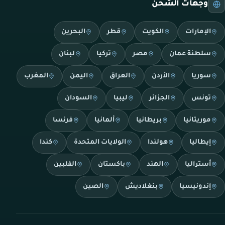
وجهات الشحن
الإمارات
الكويت
قطر
البحرين
سلطنة عمان
مصر
تركيا
لبنان
سوريا
الأردن
العراق
اليمن
المغرب
تونس
الجزائر
ليبيا
السودان
موريتانيا
بريطانيا
ألمانيا
فرنسا
إيطاليا
هولندا
الولايات المتحدة
كندا
أستراليا
الهند
باكستان
الفلبين
إندونيسيا
بنغلاديش
الصين