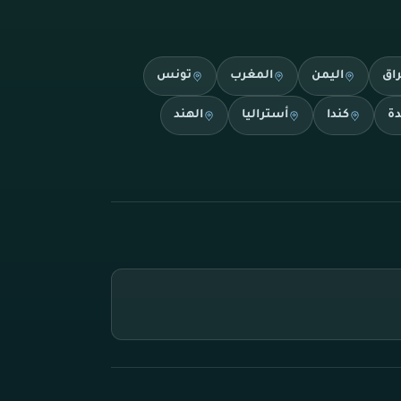
راق
اليمن
المغرب
تونس
دة
كندا
أستراليا
الهند