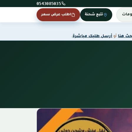
0543085035
ومات
تتبع شحنة
اطلب عرض سعر
حث هنا
أو
أرسل طلبك مباشرة
.