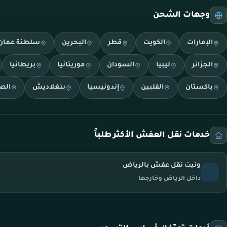
وجهات الشحن
الإمارات
الكويت
قطر
البحرين
سلطنة عمان
الجزائر
ليبيا
السودان
موريتانيا
بريطانيا
باكستان
الفلبين
إندونيسيا
بنغلاديش
الص
خدمات نقل العفش الأكثر طلباً
ونيت نقل عفش بالرياض
داخل الرياض وخارجها