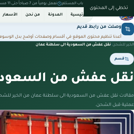
نستلم من بيتك ونسلّم على باب المستلم
نعمل يومياً من 7 صباحاً حتى 11 مساءً
تخطي إلى المحتوى
الرئيسية
المدونة
من نحن
الأسعار
وصلت من رابط قديم
أعدنا تنظيم محتوى الموقع في أقسام وصفحات أوضح بدل الوسوم المت
الخير للشحن
/
نقل عفش من السعودية الى سلطنة عمان
قسم
نقل عفش من السعودية
مقالات نقل عفش من السعودية الى سلطنة عمان من الخير للشح
عملية قبل الشحن.