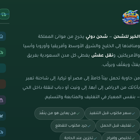
الخير للشحن
—
شحن دولي
يخرج من موانئ المملكة
ومنافذها إلى الخليج والشرق الأوسط وأفريقيا وأوروبا وآسيا
والأمريكتين، و
نقل عفش
يغطي كل مدن السعودية بفريق
يفكّ ويغلّف ويركّب.
من حاوية تحمل بيتاً كاملاً إلى مصر أو تركيا، إلى شاحنة تعبر
بأثاثك من الرياض إلى أبها، إلى ونيت أو دباب لنقلة داخل الحي
— بنفس المعيار في التغليف والمتابعة والتسليم.
سعر مكتوب قبل التنفيذ
من يعاين هو من ينفّذ
تغليف قبل الحمل
جرد مكتوب للقطع
تخليص وإفراج
تخزين عند الحاجة