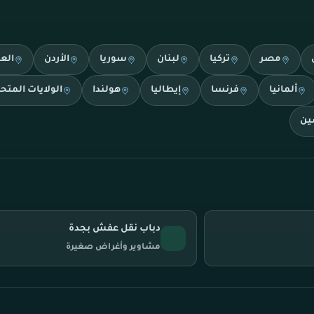
مصر
تركيا
لبنان
سوريا
الأردن
الع
ألمانيا
فرنسا
إيطاليا
هولندا
الولايات المتح
ين
دباب نقل عفش بجدة
مشاوير وأغراض صغيرة