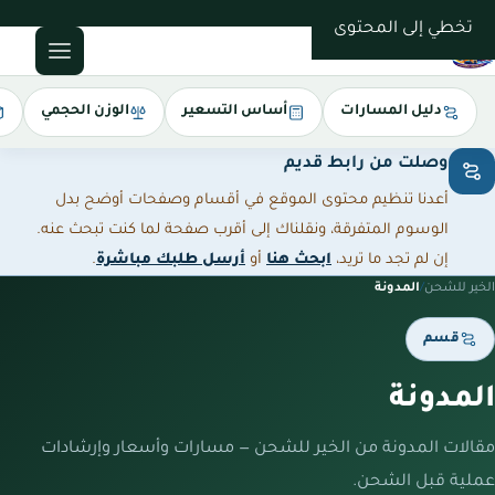
0543085035
تخطي إلى المحتوى
دليل المسارات
أساس التسعير
الوزن الحجمي
وصلت من رابط قديم
أعدنا تنظيم محتوى الموقع في أقسام وصفحات أوضح بدل
الوسوم المتفرقة، ونقلناك إلى أقرب صفحة لما كنت تبحث عنه.
إن لم تجد ما تريد،
ابحث هنا
أو
أرسل طلبك مباشرة
.
الخير للشحن
/
المدونة
قسم
المدونة
مقالات المدونة من الخير للشحن — مسارات وأسعار وإرشادات
عملية قبل الشحن.