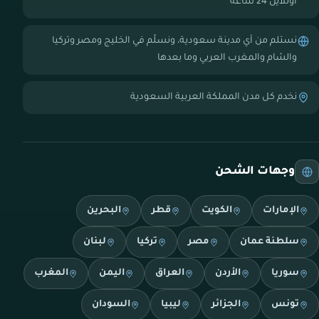
أونلاين 24 ساعة
نستلم من أي مدينة سعودية، ونسلّم في الخليج ومصر وتركيا
والشام والمغرب العربي وما بعدها
نخدم كل مدن المملكة العربية السعودية
وجهات الشحن
الإمارات
الكويت
قطر
البحرين
سلطنة عمان
مصر
تركيا
لبنان
سوريا
الأردن
العراق
اليمن
المغرب
تونس
الجزائر
ليبيا
السودان