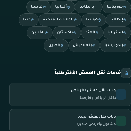
موريتانيا
بريطانيا
ألمانيا
فرنسا
إيطاليا
هولندا
الولايات المتحدة
كندا
أستراليا
الهند
باكستان
الفلبين
إندونيسيا
بنغلاديش
الصين
خدمات نقل العفش الأكثر طلباً
ونيت نقل عفش بالرياض
داخل الرياض وخارجها
دباب نقل عفش بجدة
مشاوير وأغراض صغيرة