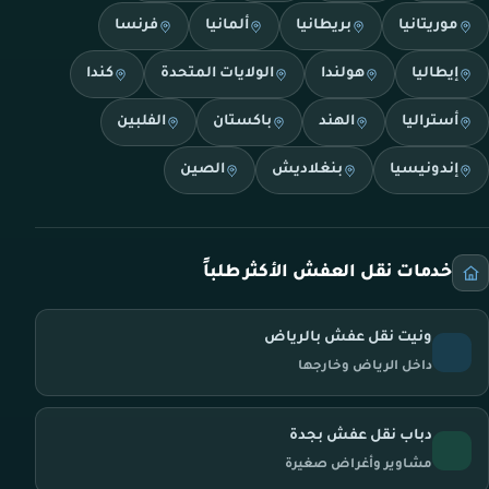
موريتانيا
بريطانيا
ألمانيا
فرنسا
إيطاليا
هولندا
الولايات المتحدة
كندا
أستراليا
الهند
باكستان
الفلبين
إندونيسيا
بنغلاديش
الصين
خدمات نقل العفش الأكثر طلباً
ونيت نقل عفش بالرياض
داخل الرياض وخارجها
دباب نقل عفش بجدة
مشاوير وأغراض صغيرة