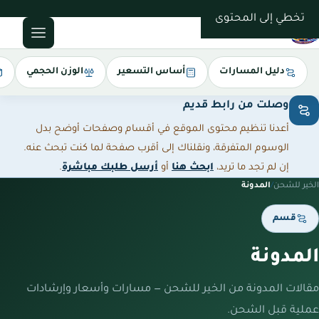
0543085035
تخطي إلى المحتوى
دليل المسارات
أساس التسعير
الوزن الحجمي
وصلت من رابط قديم
أعدنا تنظيم محتوى الموقع في أقسام وصفحات أوضح بدل
الوسوم المتفرقة، ونقلناك إلى أقرب صفحة لما كنت تبحث عنه.
إن لم تجد ما تريد،
ابحث هنا
أو
أرسل طلبك مباشرة
.
الخير للشحن
/
المدونة
قسم
المدونة
مقالات المدونة من الخير للشحن — مسارات وأسعار وإرشادات
عملية قبل الشحن.