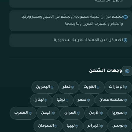
أونلاين 24 ساعة
نستلم من أي مدينة سعودية، ونسلّم في الخليج ومصر وتركيا
والشام والمغرب العربي وما بعدها
نخدم كل مدن المملكة العربية السعودية
وجهات الشحن
الإمارات
الكويت
قطر
البحرين
سلطنة عمان
مصر
تركيا
لبنان
سوريا
الأردن
العراق
اليمن
المغرب
تونس
الجزائر
ليبيا
السودان