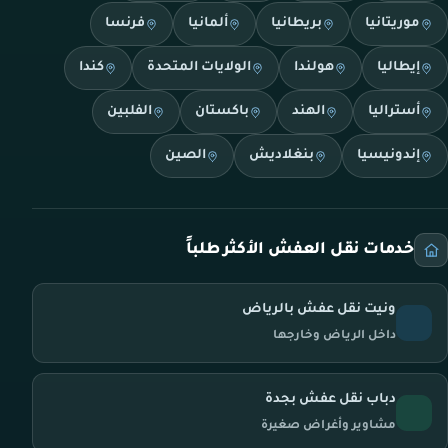
موريتانيا
بريطانيا
ألمانيا
فرنسا
إيطاليا
هولندا
الولايات المتحدة
كندا
أستراليا
الهند
باكستان
الفلبين
إندونيسيا
بنغلاديش
الصين
خدمات نقل العفش الأكثر طلباً
ونيت نقل عفش بالرياض
داخل الرياض وخارجها
دباب نقل عفش بجدة
مشاوير وأغراض صغيرة