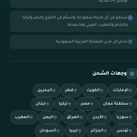
أونلاين 24 ساعة
نستلم من أي مدينة سعودية، ونسلّم في الخليج ومصر وتركيا
والشام والمغرب العربي وما بعدها
نخدم كل مدن المملكة العربية السعودية
وجهات الشحن
الإمارات
الكويت
قطر
البحرين
سلطنة عمان
مصر
تركيا
لبنان
سوريا
الأردن
العراق
اليمن
المغرب
تونس
الجزائر
ليبيا
السودان