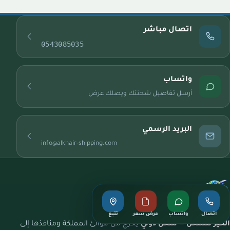
اتصال مباشر
0543085035
واتساب
أرسل تفاصيل شحنتك ويصلك عرض
البريد الرسمي
info@alkhair-shipping.com
اتصال
واتساب
عرض سعر
تتبع
الخير للشحن
—
شحن دولي
يخرج من موانئ المملكة ومنافذها إلى