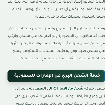
الحريق لسرعة إخماد الحريق في حالة حدوثه لا قدر الله، حيث إنها
نظيفة تماما وخالية من أي حشرات أو آفات أو زواحف لأنه يتم
رشها باستمرار بمبيدات حشرية قوية وفعالة.
وتعد تلك المخازن الحل السريع والأمثل لتخزين شحناتك أو إن
كنت قد سافرت إلى السعودية ولم تعثر بعد على مسكن وترغب
في تخزين عفش منزلك أو أغراضك أو منقولاتك إلى حين عثورك
على مسكن جديد، وهي بمختلف المساحات لتستوعب جميع
كميات الشحنات والأثاث المراد شحنه مع الحفاظ عليها.
خدمة الشحن البري من الإمارات للسعودية
تسعى
شركة شحن من الامارات الي السعودية
دائما إلى أن
تلبي جميع احتياجات وطلبات عملائها في الشحن البري على
أكمل وجه، لذا قامت بتوفير شاحنات صغيرة وتريلات كبيرة