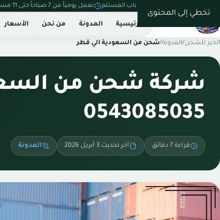
نستلم من بيتك ونسلّم على باب المستلم
نعمل يومياً من 7 صباحاً حتى 11 مساءً
تخطي إلى المحتوى
الرئيسية
المدونة
من نحن
الأسعار
الخير للشحن
/
المدونة
/
شحن من السعودية الي قطر
شركة شحن من السعود
0543085035
قراءة 7 دقائق
آخر تحديث 3 أبريل 2026
المدونة