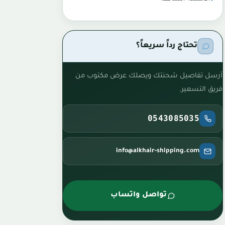
تحتاج رداً سريعاً؟
أرسل تفاصيل شحنتك ويصلك عرض مكتوب من
فريق التسعير.
0543085035
info@alkhair-shipping.com
تواصل واتساب