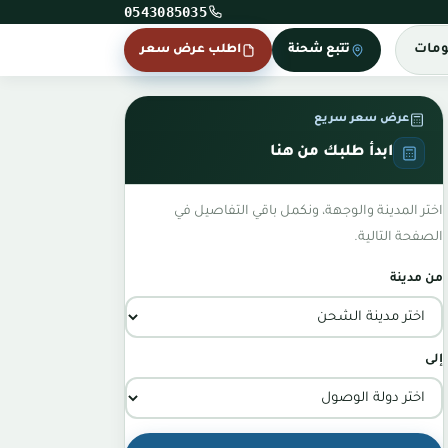
0543085035
ومات
تتبع شحنة
اطلب عرض سعر
عرض سعر سريع
ابدأ طلبك من هنا
اختر المدينة والوجهة، ونكمل باقي التفاصيل في
الصفحة التالية.
من مدينة
إلى