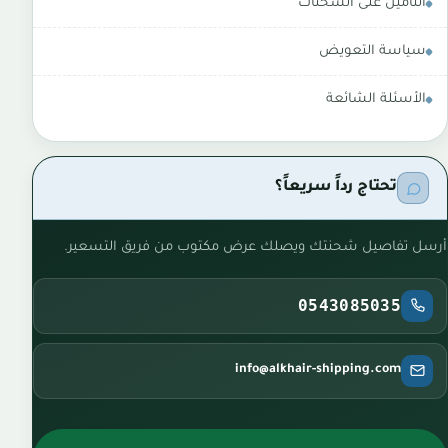
التأمين على الشحنات
سياسة التعويض
الأسئلة الشائعة
تحتاج رداً سريعاً؟
أرسل تفاصيل شحنتك ويصلك عرض مكتوب من فريق التسعير.
0543085035
info@alkhair-shipping.com