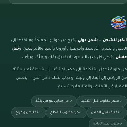
الخير للشحن
—
شحن دولي
يخرج من موانئ المملكة ومنافذها إلى
الخليج والشرق الأوسط وأفريقيا وأوروبا وآسيا والأمريكتين، و
نقل
عفش
يغطي كل مدن السعودية بفريق يفكّ ويغلّف ويركّب.
من حاوية تحمل بيتاً كاملاً إلى مصر أو تركيا، إلى شاحنة تعبر بأثاثك
من الرياض إلى أبها، إلى ونيت أو دباب لنقلة داخل الحي — بنفس
المعيار في التغليف والمتابعة والتسليم.
سعر مكتوب قبل التنفيذ
من يعاين هو من ينفّذ
تغليف قبل الحمل
جرد مكتوب للقطع
تخليص وإفراج
تخزين عند الحاجة