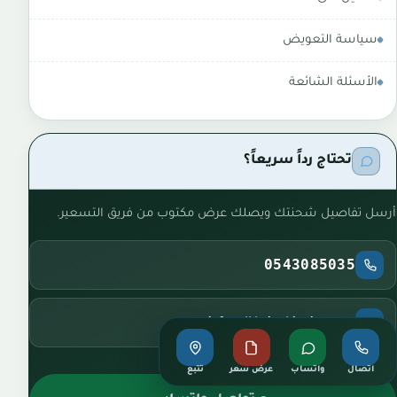
سياسة التعويض
الأسئلة الشائعة
تحتاج رداً سريعاً؟
أرسل تفاصيل شحنتك ويصلك عرض مكتوب من فريق التسعير.
0543085035
info@alkhair-shipping.com
اتصال
واتساب
عرض سعر
تتبع