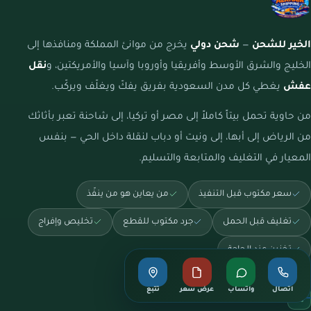
الخير للشحن
—
شحن دولي
يخرج من موانئ المملكة ومنافذها إلى
الخليج والشرق الأوسط وأفريقيا وأوروبا وآسيا والأمريكتين، و
نقل
عفش
يغطي كل مدن السعودية بفريق يفكّ ويغلّف ويركّب.
من حاوية تحمل بيتاً كاملاً إلى مصر أو تركيا، إلى شاحنة تعبر بأثاثك
من الرياض إلى أبها، إلى ونيت أو دباب لنقلة داخل الحي — بنفس
المعيار في التغليف والمتابعة والتسليم.
سعر مكتوب قبل التنفيذ
من يعاين هو من ينفّذ
تغليف قبل الحمل
جرد مكتوب للقطع
تخليص وإفراج
تخزين عند الحاجة
اتصال
واتساب
عرض سعر
تتبع
خدماتنا