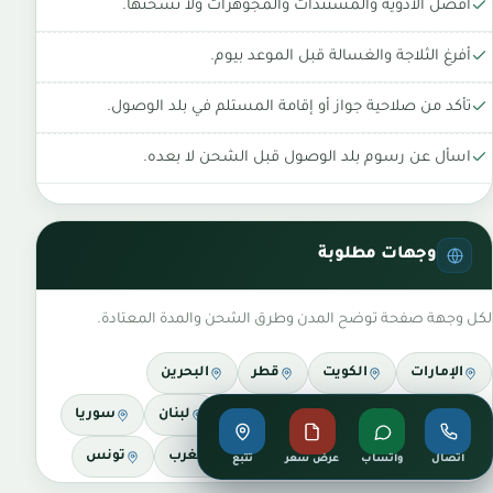
افصل الأدوية والمستندات والمجوهرات ولا تشحنها.
أفرغ الثلاجة والغسالة قبل الموعد بيوم.
تأكد من صلاحية جواز أو إقامة المستلم في بلد الوصول.
اسأل عن رسوم بلد الوصول قبل الشحن لا بعده.
وجهات مطلوبة
لكل وجهة صفحة توضح المدن وطرق الشحن والمدة المعتادة.
الإمارات
الكويت
قطر
البحرين
سلطنة عمان
مصر
تركيا
لبنان
سوريا
الأردن
العراق
اليمن
المغرب
تونس
اتصال
واتساب
عرض سعر
تتبع