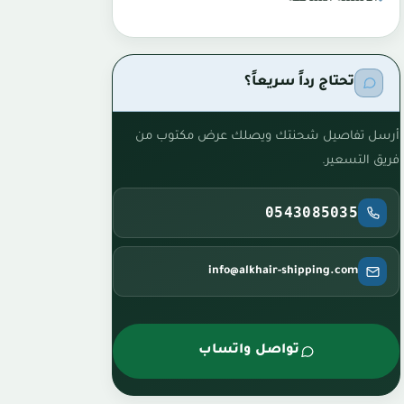
تحتاج رداً سريعاً؟
أرسل تفاصيل شحنتك ويصلك عرض مكتوب من
فريق التسعير.
0543085035
info@alkhair-shipping.com
تواصل واتساب