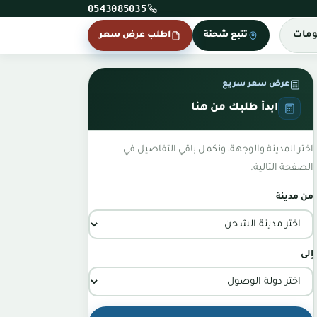
0543085035
ومات
تتبع شحنة
اطلب عرض سعر
عرض سعر سريع
ابدأ طلبك من هنا
اختر المدينة والوجهة، ونكمل باقي التفاصيل في
الصفحة التالية.
من مدينة
إلى