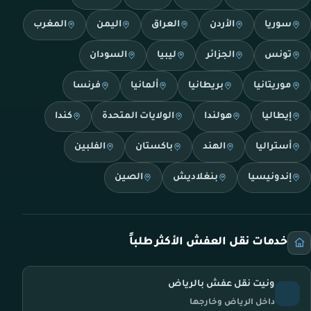
سوريا
الأردن
العراق
اليمن
المغرب
تونس
الجزائر
ليبيا
السودان
موريتانيا
بريطانيا
ألمانيا
فرنسا
إيطاليا
هولندا
الولايات المتحدة
كندا
أستراليا
الهند
باكستان
الفلبين
إندونيسيا
بنغلاديش
الصين
خدمات نقل العفش الأكثر طلباً
ونيت نقل عفش بالرياض
داخل الرياض وخارجها