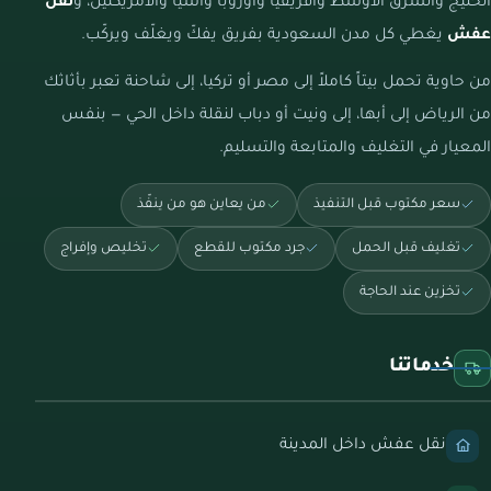
الخليج والشرق الأوسط وأفريقيا وأوروبا وآسيا والأمريكتين، و
نقل
عفش
يغطي كل مدن السعودية بفريق يفكّ ويغلّف ويركّب.
من حاوية تحمل بيتاً كاملاً إلى مصر أو تركيا، إلى شاحنة تعبر بأثاثك
من الرياض إلى أبها، إلى ونيت أو دباب لنقلة داخل الحي — بنفس
المعيار في التغليف والمتابعة والتسليم.
سعر مكتوب قبل التنفيذ
من يعاين هو من ينفّذ
تغليف قبل الحمل
جرد مكتوب للقطع
تخليص وإفراج
تخزين عند الحاجة
خدماتنا
نقل عفش داخل المدينة