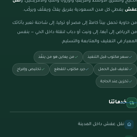
الخليج والشرق الأوسط وأفريقيا وأوروبا وآسيا والأمريكتين، و
نقل
عفش
يغطي كل مدن السعودية بفريق يفكّ ويغلّف ويركّب.
من حاوية تحمل بيتاً كاملاً إلى مصر أو تركيا، إلى شاحنة تعبر بأثاثك
من الرياض إلى أبها، إلى ونيت أو دباب لنقلة داخل الحي — بنفس
المعيار في التغليف والمتابعة والتسليم.
سعر مكتوب قبل التنفيذ
من يعاين هو من ينفّذ
تغليف قبل الحمل
جرد مكتوب للقطع
تخليص وإفراج
تخزين عند الحاجة
خدماتنا
نقل عفش داخل المدينة