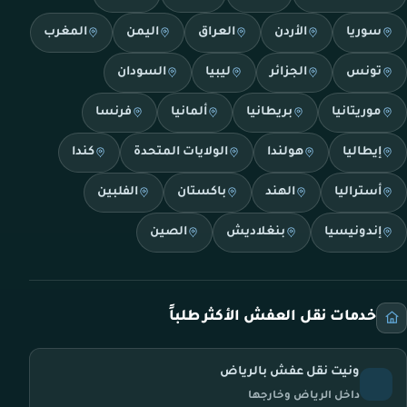
سوريا
الأردن
العراق
اليمن
المغرب
تونس
الجزائر
ليبيا
السودان
موريتانيا
بريطانيا
ألمانيا
فرنسا
إيطاليا
هولندا
الولايات المتحدة
كندا
أستراليا
الهند
باكستان
الفلبين
إندونيسيا
بنغلاديش
الصين
خدمات نقل العفش الأكثر طلباً
ونيت نقل عفش بالرياض
داخل الرياض وخارجها