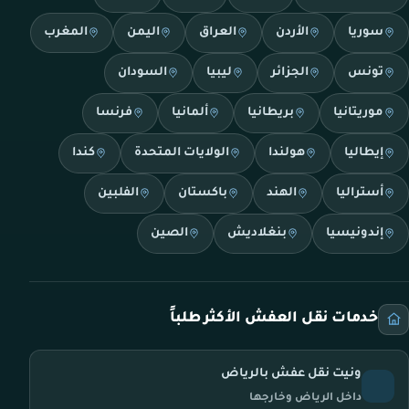
سوريا
الأردن
العراق
اليمن
المغرب
تونس
الجزائر
ليبيا
السودان
موريتانيا
بريطانيا
ألمانيا
فرنسا
إيطاليا
هولندا
الولايات المتحدة
كندا
أستراليا
الهند
باكستان
الفلبين
إندونيسيا
بنغلاديش
الصين
خدمات نقل العفش الأكثر طلباً
ونيت نقل عفش بالرياض
داخل الرياض وخارجها