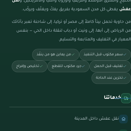
الخليج والشرق الأوسط وأفريقيا وأوروبا وآسيا والأمريكتين، و
نقل
عفش
يغطي كل مدن السعودية بفريق يفكّ ويغلّف ويركّب.
من حاوية تحمل بيتاً كاملاً إلى مصر أو تركيا، إلى شاحنة تعبر بأثاثك
من الرياض إلى أبها، إلى ونيت أو دباب لنقلة داخل الحي — بنفس
المعيار في التغليف والمتابعة والتسليم.
سعر مكتوب قبل التنفيذ
من يعاين هو من ينفّذ
تغليف قبل الحمل
جرد مكتوب للقطع
تخليص وإفراج
تخزين عند الحاجة
خدماتنا
نقل عفش داخل المدينة