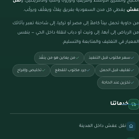
الخليج والشرق الأوسط وأفريقيا وأوروبا وآسيا والأمريكتين، و
نقل
عفش
يغطي كل مدن السعودية بفريق يفكّ ويغلّف ويركّب.
من حاوية تحمل بيتاً كاملاً إلى مصر أو تركيا، إلى شاحنة تعبر بأثاثك
من الرياض إلى أبها، إلى ونيت أو دباب لنقلة داخل الحي — بنفس
المعيار في التغليف والمتابعة والتسليم.
سعر مكتوب قبل التنفيذ
من يعاين هو من ينفّذ
تغليف قبل الحمل
جرد مكتوب للقطع
تخليص وإفراج
تخزين عند الحاجة
خدماتنا
نقل عفش داخل المدينة