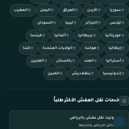
سوريا
الأردن
العراق
اليمن
المغرب
تونس
الجزائر
ليبيا
السودان
موريتانيا
بريطانيا
ألمانيا
فرنسا
إيطاليا
هولندا
الولايات المتحدة
كندا
أستراليا
الهند
باكستان
الفلبين
إندونيسيا
بنغلاديش
الصين
خدمات نقل العفش الأكثر طلباً
ونيت نقل عفش بالرياض
داخل الرياض وخارجها