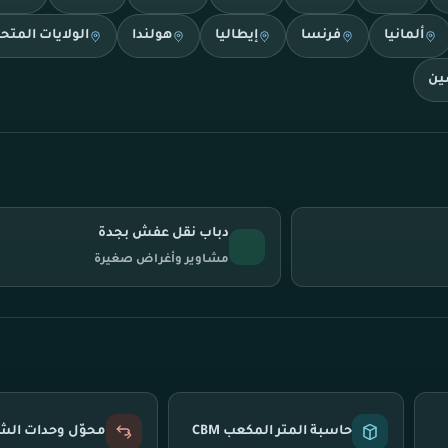
ألمانيا
فرنسا
إيطاليا
هولندا
الولايات المتح
ين
دباب نقل عفش بجدة
مشاوير وأغراض صغيرة
حاسبة المتر المكعب CBM
محوّل وحدات ال