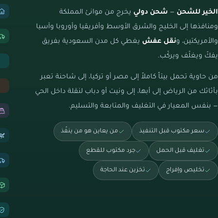
الخير للشحن
—
شحن دولي
يخرج من موانئ المملكة
ومنافذها إلى الخليج والشرق الأوسط وأفريقيا وأوروبا وآسيا
والأمريكتين، و
نقل عفش
يغطي كل مدن السعودية بفريق
يفكّ ويغلّف ويركّب.
من حاوية تحمل بيتاً كاملاً إلى مصر أو تركيا، إلى شاحنة تعبر
بأثاثك من الرياض إلى أبها، إلى ونيت أو دباب لنقلة داخل الحي
— بنفس المعيار في التغليف والمتابعة والتسليم.
سعر مكتوب قبل التنفيذ
من يعاين هو من ينفّذ
تغليف قبل الحمل
جرد مكتوب للقطع
تخليص وإفراج
تخزين عند الحاجة