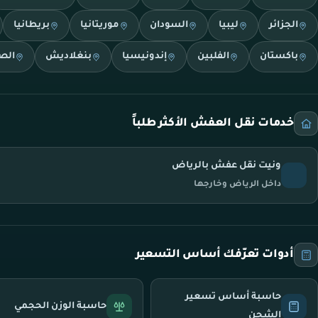
الجزائر
ليبيا
السودان
موريتانيا
بريطانيا
باكستان
الفلبين
إندونيسيا
بنغلاديش
الص
خدمات نقل العفش الأكثر طلباً
ونيت نقل عفش بالرياض
داخل الرياض وخارجها
أدوات تعرّفك أساس التسعير
حاسبة أساس تسعير
حاسبة الوزن الحجمي
الشحن