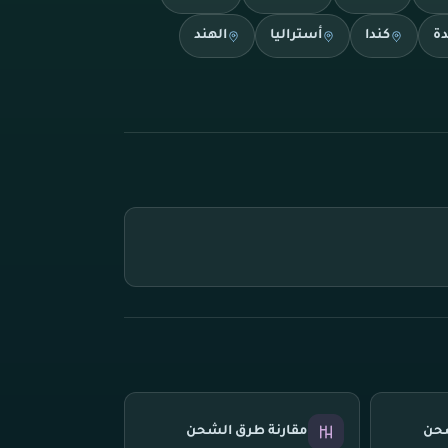
دة
كندا
أستراليا
الهند
شحن
مقارنة طرق الشحن