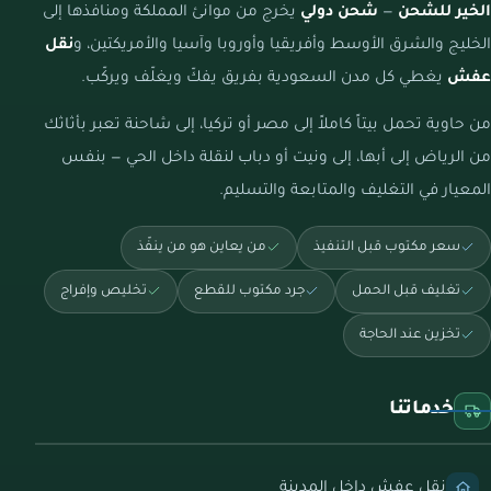
الخير للشحن
—
شحن دولي
يخرج من موانئ المملكة ومنافذها إلى
الخليج والشرق الأوسط وأفريقيا وأوروبا وآسيا والأمريكتين، و
نقل
عفش
يغطي كل مدن السعودية بفريق يفكّ ويغلّف ويركّب.
من حاوية تحمل بيتاً كاملاً إلى مصر أو تركيا، إلى شاحنة تعبر بأثاثك
من الرياض إلى أبها، إلى ونيت أو دباب لنقلة داخل الحي — بنفس
المعيار في التغليف والمتابعة والتسليم.
سعر مكتوب قبل التنفيذ
من يعاين هو من ينفّذ
تغليف قبل الحمل
جرد مكتوب للقطع
تخليص وإفراج
تخزين عند الحاجة
خدماتنا
نقل عفش داخل المدينة