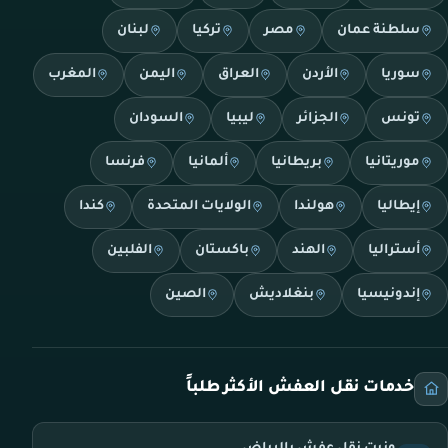
سلطنة عمان
مصر
تركيا
لبنان
سوريا
الأردن
العراق
اليمن
المغرب
تونس
الجزائر
ليبيا
السودان
موريتانيا
بريطانيا
ألمانيا
فرنسا
إيطاليا
هولندا
الولايات المتحدة
كندا
أستراليا
الهند
باكستان
الفلبين
إندونيسيا
بنغلاديش
الصين
خدمات نقل العفش الأكثر طلباً